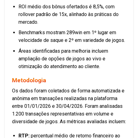
ROI médio dos bônus ofertados é 8,5%, com
rollover padrão de 15x, alinhado às práticas do
mercado.
Benchmarks mostram 289win em 1º lugar em
velocidade de saque e 2º em variedade de jogos.
Áreas identificadas para melhoria incluem
ampliação de opções de jogos ao vivo e
otimização do atendimento ao cliente.
Metodologia
Os dados foram coletados de forma automatizada e
anônima em transações realizadas na plataforma
entre 01/01/2026 e 30/04/2026. Foram analisadas
1.200 transações representativas em volume e
diversidade de jogos. As métricas avaliadas incluem:
RTP:
percentual médio de retorno financeiro ao