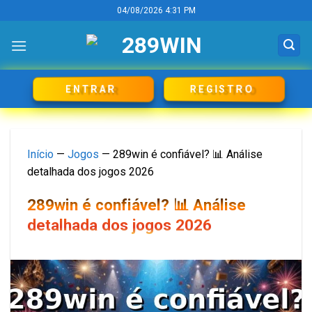
Skip
04/08/2026 4:31 PM
to
content
REGISTRO
ENTRAR
Início
—
Jogos
—
289win é confiável? 📊 Análise
detalhada dos jogos 2026
289win é confiável? 📊 Análise
detalhada dos jogos 2026