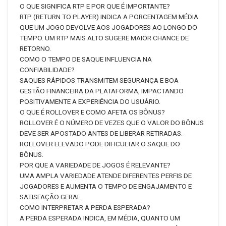
O QUE SIGNIFICA RTP E POR QUE É IMPORTANTE?
RTP (RETURN TO PLAYER) INDICA A PORCENTAGEM MÉDIA
QUE UM JOGO DEVOLVE AOS JOGADORES AO LONGO DO
TEMPO. UM RTP MAIS ALTO SUGERE MAIOR CHANCE DE
RETORNO.
COMO O TEMPO DE SAQUE INFLUENCIA NA
CONFIABILIDADE?
SAQUES RÁPIDOS TRANSMITEM SEGURANÇA E BOA
GESTÃO FINANCEIRA DA PLATAFORMA, IMPACTANDO
POSITIVAMENTE A EXPERIÊNCIA DO USUÁRIO.
O QUE É ROLLOVER E COMO AFETA OS BÔNUS?
ROLLOVER É O NÚMERO DE VEZES QUE O VALOR DO BÔNUS
DEVE SER APOSTADO ANTES DE LIBERAR RETIRADAS.
ROLLOVER ELEVADO PODE DIFICULTAR O SAQUE DO
BÔNUS.
POR QUE A VARIEDADE DE JOGOS É RELEVANTE?
UMA AMPLA VARIEDADE ATENDE DIFERENTES PERFIS DE
JOGADORES E AUMENTA O TEMPO DE ENGAJAMENTO E
SATISFAÇÃO GERAL.
COMO INTERPRETAR A PERDA ESPERADA?
A PERDA ESPERADA INDICA, EM MÉDIA, QUANTO UM