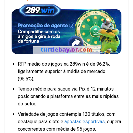
RTP médio dos jogos na 289win é de 96,2%,
ligeiramente superior à média de mercado
(95,5%).
Tempo médio para saque via Pix é 12 minutos,
posicionando a plataforma entre as mais rápidas
do setor.
Variedade de jogos contempla 120 títulos, com
destaque para slots e
apostas esportivas
, supera
concorrentes com média de 95 jogos.