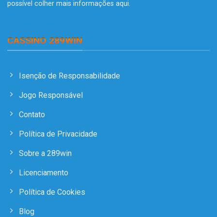
possível colher mais informações
aqui
.
CASSINO 289WIN
Isenção de Responsabilidade
Jogo Responsável
Contato
Política de Privacidade
Sobre a 289win
Licenciamento
Política de Cookies
Blog