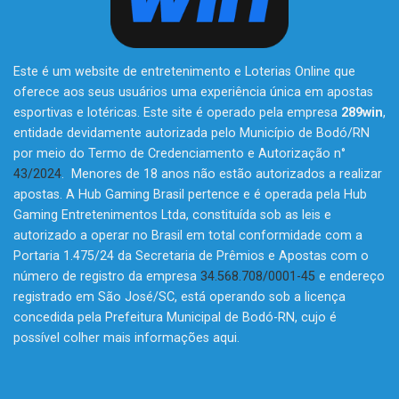
Este é um website de entretenimento e Loterias Online que
oferece aos seus usuários uma experiência única em apostas
esportivas e lotéricas. Este site é operado pela empresa
289win
,
entidade devidamente autorizada pelo Município de Bodó/RN
por meio do Termo de Credenciamento e Autorização n°
43/2024
. Menores de 18 anos não estão autorizados a realizar
apostas. A Hub Gaming Brasil pertence e é operada pela Hub
Gaming Entretenimentos Ltda, constituída sob as leis e
autorizado a operar no Brasil em total conformidade com a
Portaria 1.475/24 da Secretaria de Prêmios e Apostas com o
número de registro da empresa
34.568.708/0001-45
e endereço
registrado em São José/SC, está operando sob a licença
concedida pela Prefeitura Municipal de Bodó-RN, cujo é
possível colher mais informações
aqui
.