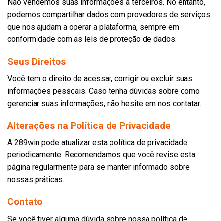
Não vendemos suas informações a terceiros. No entanto,
podemos compartilhar dados com provedores de serviços
que nos ajudam a operar a plataforma, sempre em
conformidade com as leis de proteção de dados.
Seus Direitos
Você tem o direito de acessar, corrigir ou excluir suas
informações pessoais. Caso tenha dúvidas sobre como
gerenciar suas informações, não hesite em nos contatar.
Alterações na Política de Privacidade
A 289win pode atualizar esta política de privacidade
periodicamente. Recomendamos que você revise esta
página regularmente para se manter informado sobre
nossas práticas.
Contato
Se você tiver alguma dúvida sobre nossa política de