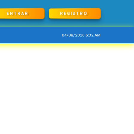
REGISTRO
ENTRAR
04/08/2026 6:32 AM