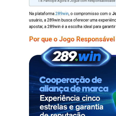
Participe Agora e Jogue com Responsabilidade
Na plataforma
289win
, o compromisso com o
J
usuário, a 289win busca oferecer uma experiênci
apostar, a 289win é a escolha ideal para garanti
Por que o Jogo Responsável