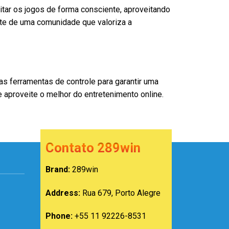
tar os jogos de forma consciente, aproveitando
rte de uma comunidade que valoriza a
as ferramentas de controle para garantir uma
 aproveite o melhor do entretenimento online.
Contato 289win
Brand:
289win
Address:
Rua 679, Porto Alegre
Phone:
+55 11 92226-8531