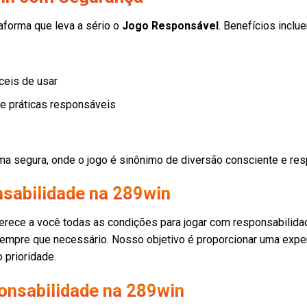
aforma que leva a sério o
Jogo Responsável
. Benefícios inclu
ceis de usar
re práticas responsáveis
 segura, onde o jogo é sinônimo de diversão consciente e res
sabilidade na 289win
ferece a você todas as condições para jogar com responsabilidad
sempre que necessário. Nosso objetivo é proporcionar uma exper
prioridade.
nsabilidade na 289win