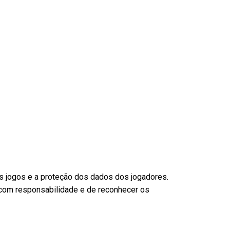
os jogos e a proteção dos dados dos jogadores.
 com responsabilidade e de reconhecer os