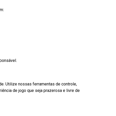
em:
ponsável.
e. Utilize nossas ferramentas de controle,
iência de jogo que seja prazerosa e livre de