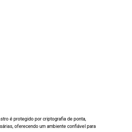
ro é protegido por criptografia de ponta,
árias, oferecendo um ambiente confiável para