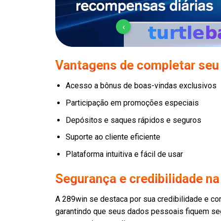
‹
Vantagens de completar seu
Acesso a bônus de boas-vindas exclusivos
Participação em promoções especiais
Depósitos e saques rápidos e seguros
Suporte ao cliente eficiente
Plataforma intuitiva e fácil de usar
Segurança e credibilidade n
A 289win se destaca por sua credibilidade e co
garantindo que seus dados pessoais fiquem se