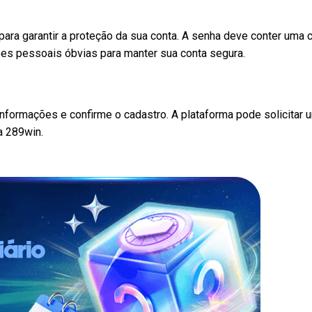
ara garantir a proteção da sua conta. A senha deve conter uma 
ões pessoais óbvias para manter sua conta segura.
formações e confirme o cadastro. A plataforma pode solicitar um
a 289win.