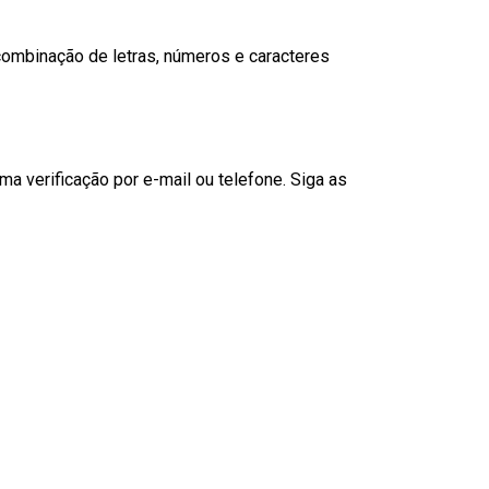
combinação de letras, números e caracteres
a verificação por e-mail ou telefone. Siga as