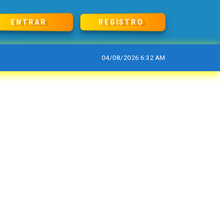
REGISTRO
ENTRAR
04/08/2026 6:32 AM