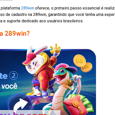
a plataforma
289win
oferece, o primeiro passo essencial é reali
so de cadastro na 289win, garantindo que você tenha uma exper
a e suporte dedicado aos usuários brasileiros.
na 289win?