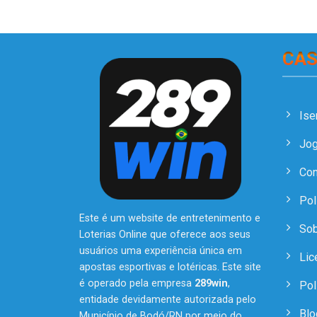
CAS
Ise
Jo
Con
Pol
Este é um website de entretenimento e
Sob
Loterias Online que oferece aos seus
usuários uma experiência única em
Lic
apostas esportivas e lotéricas. Este site
é operado pela empresa
289win
,
Pol
entidade devidamente autorizada pelo
Blo
Município de Bodó/RN por meio do