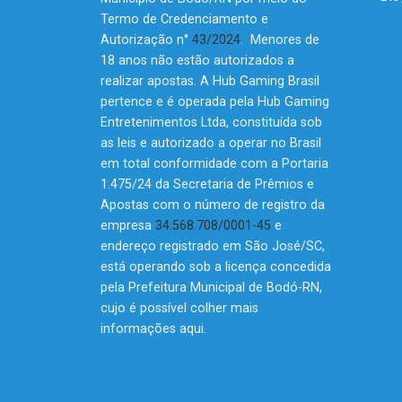
Termo de Credenciamento e
Autorização n°
43/2024
. Menores de
18 anos não estão autorizados a
realizar apostas. A Hub Gaming Brasil
pertence e é operada pela Hub Gaming
Entretenimentos Ltda, constituída sob
as leis e autorizado a operar no Brasil
em total conformidade com a Portaria
1.475/24 da Secretaria de Prêmios e
Apostas com o número de registro da
empresa
34.568.708/0001-45
e
endereço registrado em São José/SC,
está operando sob a licença concedida
pela Prefeitura Municipal de Bodó-RN,
cujo é possível colher mais
informações
aqui
.