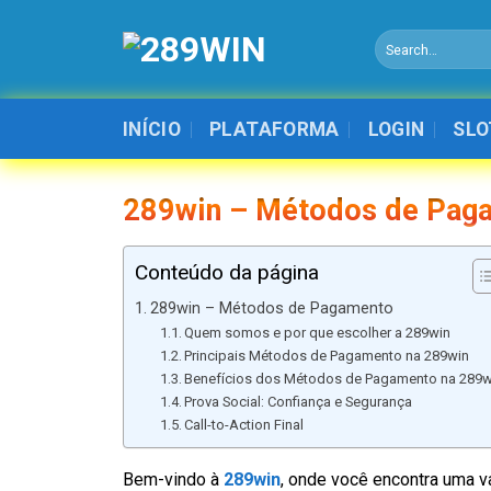
Skip
to
content
INÍCIO
PLATAFORMA
LOGIN
SLO
289win – Métodos de Pag
Conteúdo da página
289win – Métodos de Pagamento
Quem somos e por que escolher a 289win
Principais Métodos de Pagamento na 289win
Benefícios dos Métodos de Pagamento na 289w
Prova Social: Confiança e Segurança
Call-to-Action Final
Bem-vindo à
289win
, onde você encontra uma v