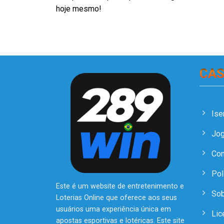
hoje mesmo!
CAS
Ise
Jo
Con
Pol
Este é um website de entretenimento e
Sob
Loterias Online que oferece aos seus
usuários uma experiência única em
Lic
apostas esportivas e lotéricas. Este site