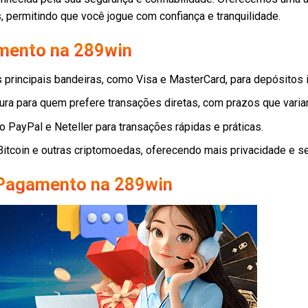
permitindo que você jogue com confiança e tranquilidade.
mento na 289win
principais bandeiras, como Visa e MasterCard, para depósitos 
a para quem prefere transações diretas, com prazos que varia
 PayPal e Neteller para transações rápidas e práticas.
itcoin e outras criptomoedas, oferecendo mais privacidade e s
 Pagamento na 289win