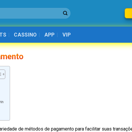
TS
CASSINO
APP
VIP
amento
in
ariedade de métodos de pagamento para facilitar suas transaçõ