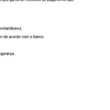
instantâneos.
m de acordo com o banco.
egurança.