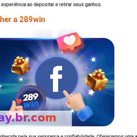
 experiência ao depositar e retirar seus ganhos.
her a 289win
conhecida pela sua segurança e confiabilidade. Oferecemos um