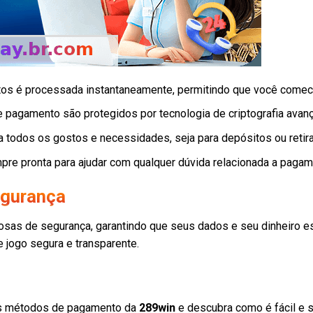
os é processada instantaneamente, permitindo que você comece
agamento são protegidos por tecnologia de criptografia avanç
todos os gostos e necessidades, seja para depósitos ou retir
re pronta para ajudar com qualquer dúvida relacionada a pagam
egurança
rosas de segurança, garantindo que seus dados e seu dinheiro 
jogo segura e transparente.
s métodos de pagamento da
289win
e descubra como é fácil e s