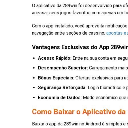
O aplicativo da 289win foi desenvolvido para of
acessar seus jogos favoritos com apenas um to
Com o app instalado, você aproveita notificaçõe
navegação entre seções de cassino,
apostas es
Vantagens Exclusivas do App 289wi
Acesso Rápido:
Entre na sua conta em segun
Desempenho Superior:
Carregamento mais 
Bônus Especiais:
Ofertas exclusivas para us
Segurança Reforçada:
Login biométrico e p
Economia de Dados:
Modo econômico que re
Como Baixar o Aplicativo da
Baixar o app da 289win no Android é simples e 