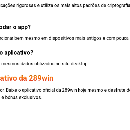
ficações rigorosas e utiliza os mais altos padrões de criptogra
rodar o app?
 funcionar bem mesmo em dispositivos mais antigos e com pouc
 aplicativo?
os mesmos dados utilizados no site desktop.
ativo da 289win
. Baixe o aplicativo oficial da 289win hoje mesmo e desfrute 
e e bônus exclusivos.