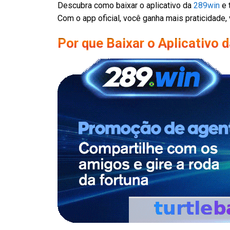
Descubra como baixar o aplicativo da
289win
e 
Com o app oficial, você ganha mais praticidade,
Por que Baixar o Aplicativo 