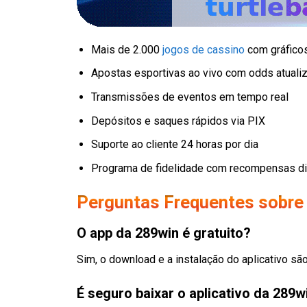
Mais de 2.000
jogos de cassino
com gráficos
Apostas esportivas ao vivo com odds atuali
Transmissões de eventos em tempo real
Depósitos e saques rápidos via PIX
Suporte ao cliente 24 horas por dia
Programa de fidelidade com recompensas di
Perguntas Frequentes sobre 
O app da 289win é gratuito?
Sim, o download e a instalação do aplicativo s
É seguro baixar o aplicativo da 289w