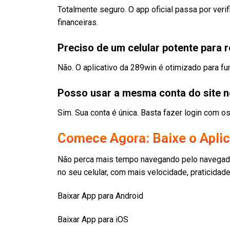
Totalmente seguro. O app oficial passa por veri
financeiras.
Preciso de um celular potente para 
Não. O aplicativo da 289win é otimizado para
Posso usar a mesma conta do site no
Sim. Sua conta é única. Basta fazer login com 
Comece Agora: Baixe o Aplic
Não perca mais tempo navegando pelo navegador
no seu celular, com mais velocidade, praticidad
Baixar App para Android
Baixar App para iOS