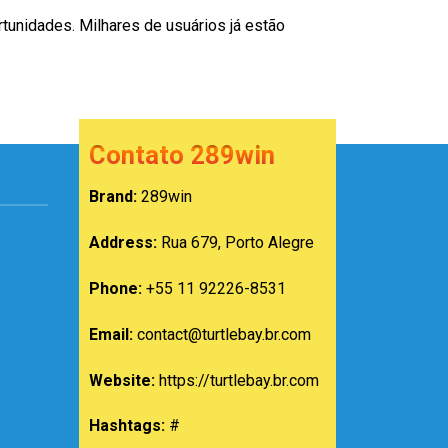
rtunidades. Milhares de usuários já estão
Contato 289win
Brand:
289win
Address:
Rua 679, Porto Alegre
Phone:
+55 11 92226-8531
Email:
contact@turtlebay.br.com
Website:
https://turtlebay.br.com
Hashtags:
#