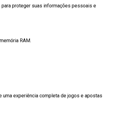
fia para proteger suas informações pessoais e
a memória RAM.
de uma experiência completa de jogos e apostas